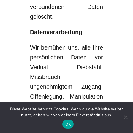
verbundenen Daten
gelöscht.
Datenverarbeitung
Wir bemühen uns, alle Ihre
persönlichen Daten vor
Verlust, Diebstahl,
Missbrauch,
ungenehmigtem Zugang,
Offenlegung, Manipul
ation
& Vernichtung zu schützen.
Diese Website benutzt Cookies. Wenn du die Website weiter
nutzt, gehen wir von deinem Einverständnis aus.
Alle
Ihre bei uns
OK
gespeicherten Daten sind