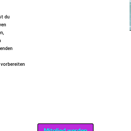
st du
ven
n,
n
denden
vorbereiten
Mitglied werden