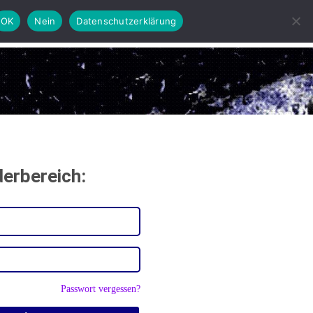
OK
Nein
Datenschutzerklärung
n
erbereich:
Passwort vergessen?