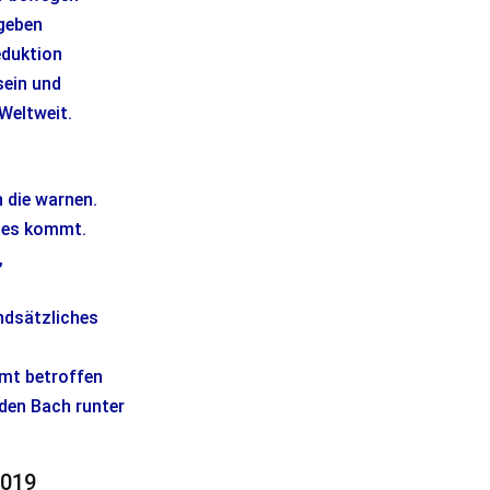
 geben
eduktion
sein und
Weltweit.
 die warnen.
r es kommt.
,
undsätzliches
amt betroffen
 den Bach runter
2019