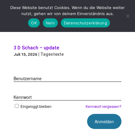
Diese Website benutzt Cookies. Wenn du die Website weiter
nutzt, gehen wir von deinem Einverständnis aus.
Seite wählen
OK
Nein
Datenschutzerklärung
3 D Schach – update
|
Tagestexte
Juli 15, 2026
Benutzername
Kennwort
Eingeloggt bleiben
Kennwort vergessen?